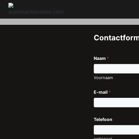
Doorgaan
naar
inhoud
Contactform
Naam
*
Voornaam
E-mail
*
Telefoon
optioneel