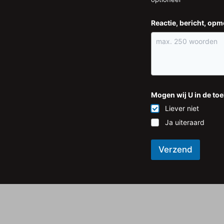
Reactie, bericht, op
Mogen wij U in de to
Liever niet
Ja uiteraard
Verzend
A
l
t
e
r