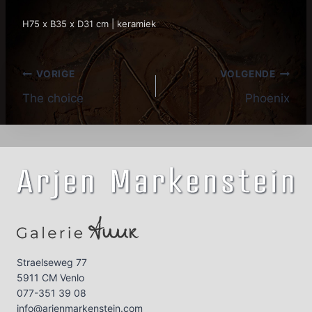
H75 x B35 x D31 cm | keramiek
Bericht
VORIGE
VOLGENDE
The choice
Phoenix
navigatie
Straelseweg 77
5911 CM Venlo
077-351 39 08
info@arjenmarkenstein.com